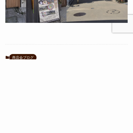
商店会ブログ
【イベント】小町通り七夕
鎌倉市内の断水について
祭り 6/18〜7/8